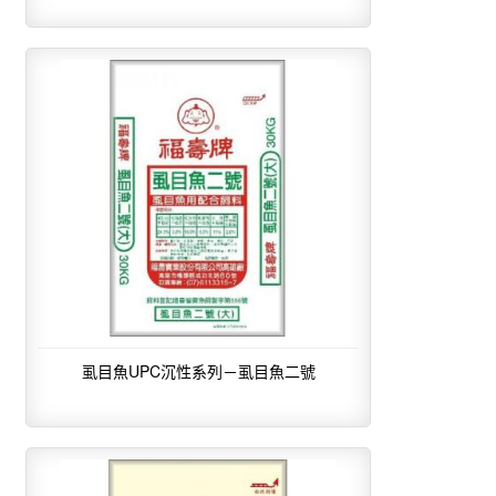
虱目魚UPC沉性系列－虱目魚二號