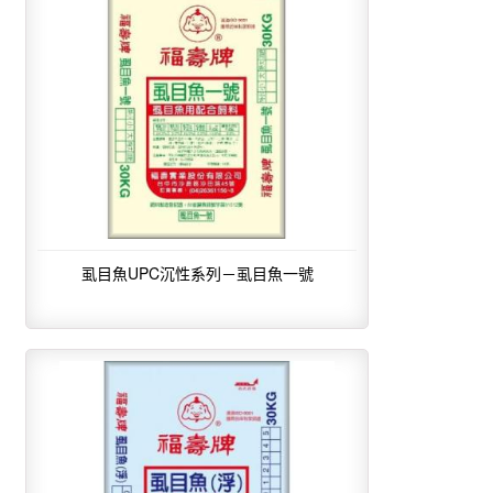
虱目魚UPC沉性系列－虱目魚一號