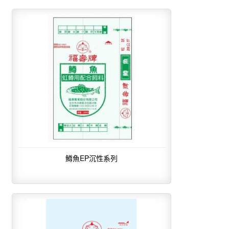
鱒魚EP沉性系列