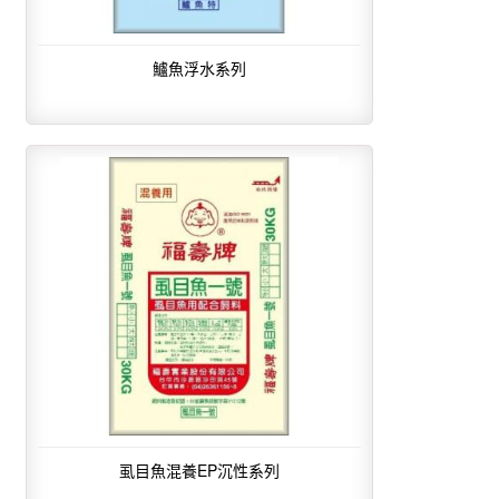
鱸魚浮水系列
虱目魚混養EP沉性系列