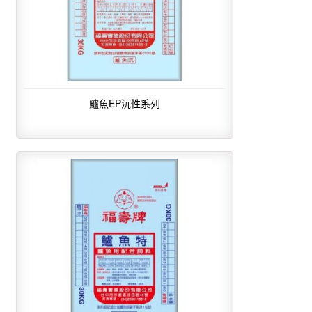
鱸魚EP沉性系列